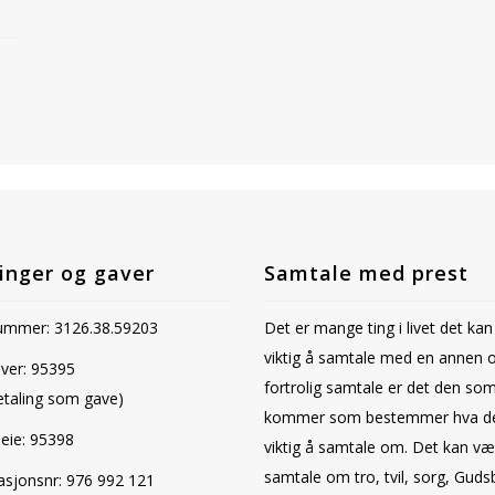
inger og gaver
Samtale med prest
mmer: 3126.38.59203
Det er mange ting i livet det ka
viktig å samtale med en annen o
aver: 95395
fortrolig samtale er det den so
etaling som gave)
kommer som bestemmer hva de
leie: 95398
viktig å samtale om. Det kan væ
samtale om tro, tvil, sorg, Gudsb
asjonsnr: 976 992 121