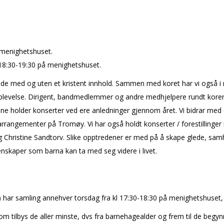
.
 menighetshuset.
18:30-19:30 på menighetshuset.
de med og uten et kristent innhold. Sammen med koret har vi også i n
pplevelse. Dirigent, bandmedlemmer og andre medhjelpere rundt korene 
Korene holder konserter ved flere anledninger gjennom året. Vi bidrar 
re arrangementer på Tromøy.
Vi har også holdt konserter / forestillin
Christine Sandtorv. Slike opptredener er med på å skape glede, samhold
enskaper som barna kan ta med seg videre i livet.
) har samling annehver torsdag fra kl 17:30-18:30 på menighetshuset,
 som tilbys de aller minste, dvs fra barnehagealder og frem til de begy