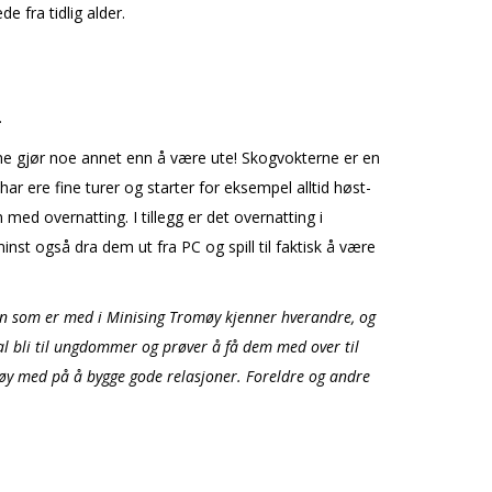
e fra tidlig alder.
.
rne gjør noe annet enn å være ute! Skogvokterne er en
har flere fine turer og starter for eksempel alltid høst-
ed overnatting. I tillegg er det overnatting i
nst også dra dem ut fra PC og spill til faktisk å være
arn som er med i Minising Tromøy kjenner hverandre, og
kal bli til ungdommer og prøver å få dem med over til
omøy med på å bygge gode relasjoner. Foreldre og andre