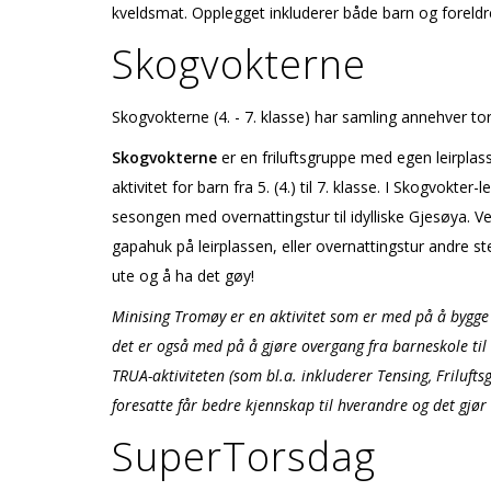
kveldsmat. Opplegget inkluderer både barn og foreldre 
Skogvokterne
Skogvokterne (4. - 7. klasse) har samling annehver tor
Skogvokterne
er en friluftsgruppe med egen leirpla
aktivitet for barn fra 5. (4.) til 7. klasse. I Skogvokter
sesongen med overnattingstur til idylliske Gjesøya. V
gapahuk på leirplassen, eller overnattingstur andre st
ute og å ha det gøy!
Minising Tromøy er en aktivitet som er med på å bygge
det er også med på å gjøre overgang fra barneskole til 
TRUA-aktiviteten (som bl.a. inkluderer Tensing, Friluft
foresatte får bedre kjennskap til hverandre og det gjør
SuperTorsdag