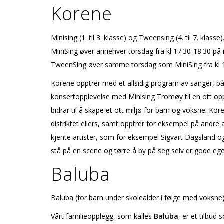
Korene
Minising (1. til 3. klasse) og Tweensing (4. til 7. klasse)
MiniSing øver annehver torsdag fra kl 17:30-18:30 på
TweenSing øver samme torsdag som MiniSing fra kl 
Korene opptrer med et allsidig program av sanger, bå
konsertopplevelse med Minising Tromøy til en flott o
bidrar til å skape et flott miljø for barn og voksne. 
distriktet ellers, samt opptrer for eksempel på and
kjente artister, som for eksempel Sigvart Dagsland og 
stå på en scene og tørre å by på seg selv er gode eg
Baluba
Baluba (for barn under skolealder i følge med voksne
Vårt familieopplegg, som kalles
Baluba
, er et tilbud