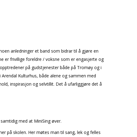
oen anledninger et band som bidrar til å gjøre en
er frivillige foreldre / voksne som er engasjerte og
med opptredener på gudstjenester både på Tromøy og i
ger i Arendal Kulturhus, både alene og sammen med
, inspirasjon og selvtillit. Det å ufarliggjøre det å
 samtidig med at MiniSing øver.
nner på skolen. Her møtes man til sang, lek og felles