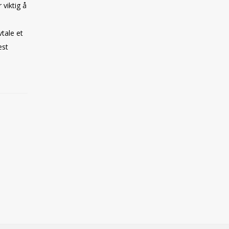
 viktig å
vtale et
est