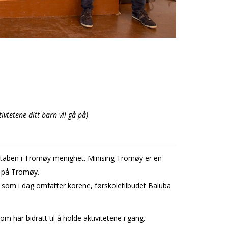
ivtetene ditt barn vil gå på)
.
d staben i Tromøy menighet. Minising Tromøy er en
er på Tromøy.
, som i dag omfatter korene, førskoletilbudet Baluba
 har bidratt til å holde aktivitetene i gang.