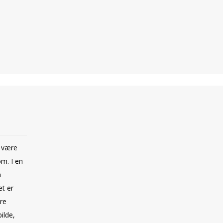
n være
m. I en
m
t er
re
ilde,