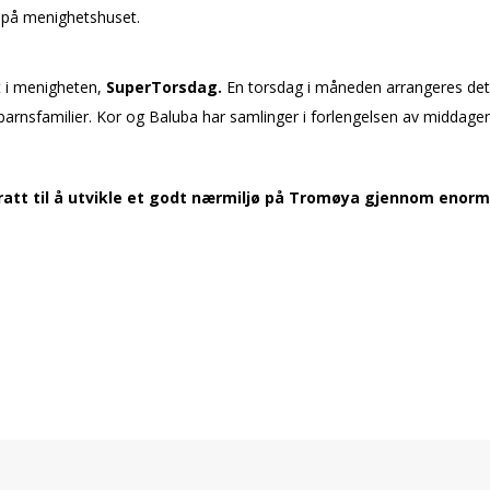
 på menighetshuset.
t i menigheten,
SuperTorsdag
.
En torsdag i måneden arrangeres det f
småbarnsfamilier. Kor og Baluba har samlinger i forlengelsen av middagen
t til å utvikle et godt nærmiljø på Tromøya gjennom enorm fri