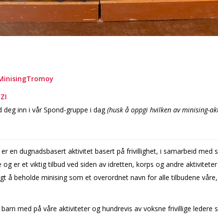
MinisingTromoy
ZI
d deg inn i vår Spond-gruppe i dag
(husk å oppgi hvilken av minising-akt
 er en dugnadsbasert aktivitet basert på frivillighet, i samarbeid me
e og er et viktig tilbud ved siden av idretten, korps og andre aktivitet
lgt å beholde minising som et overordnet navn for alle tilbudene våre
n med på våre aktiviteter og hundrevis av voksne frivillige ledere som