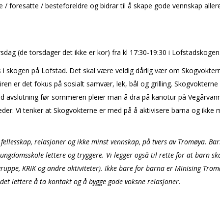
/ foresatte / besteforeldre og bidrar til å skape gode vennskap allered
sdag (de torsdager det ikke er kor) fra kl 17:30-19:30 i Lofstadskogen
ss i skogen på Lofstad. Det skal være veldig dårlig vær om Skogvokte
-leiren er det fokus på sosialt samvær, lek, bål og grilling. Skogvokterne 
ed avslutning før sommeren pleier man å dra på kanotur på Vegårvann m
eder. Vi tenker at Skogvokterne er med på å aktivisere barna og ikke mi
 fellesskap, relasjoner og ikke minst vennskap, på tvers av Tromøya. B
ungdomsskole lettere og tryggere. Vi legger også til rette for at barn s
sgruppe, KRIK og andre aktiviteter). Ikke bare for barna er Minising Tr
 det lettere å ta kontakt og å bygge gode voksne relasjoner.